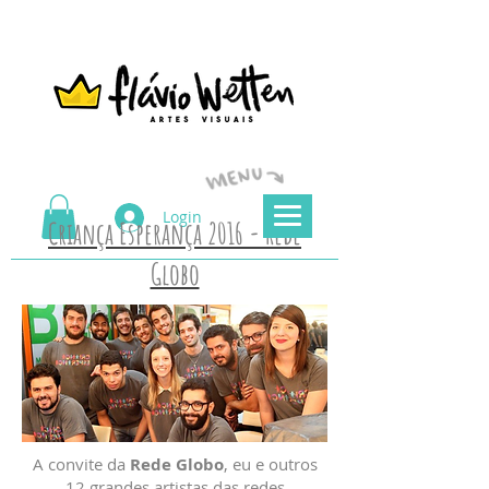
Login
Criança Esperança 2016 - Rede
Globo
A convite da
Rede Globo
, eu e outros
12 grandes artistas das redes