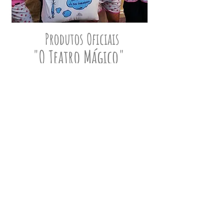
Produtos Oficiais
"O Teatro Mágico"
Conjunto de pijamas e fronha de
travesseiros ilustrados para venda
na lojinha oficial da banda.
Ilustração em Livro
Participação no livro
"É Cada
Coisa Que Escrevo Só Pra Dizer
Que Te Amo"
, do poeta Lucas
Cândido Brandão, o
Lucão
.